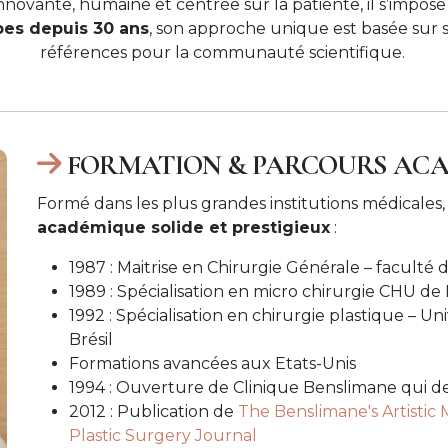
innovante, humaine et centrée sur la patiente, il s’impo
bes depuis 30 ans
, son approche unique est basée sur 
références pour la communauté scientifique.
FORMATION & PARCOURS AC
Formé dans les plus grandes institutions médicale
académique solide et prestigieux
:
1987 : Maitrise en Chirurgie Générale – facult
1989 : Spécialisation en micro chirurgie CHU d
1992 : Spécialisation en chirurgie plastique – Un
Brésil
Formations avancées aux Etats-Unis
1994 : Ouverture de Clinique Benslimane qui de
2012 : Publication de
The Benslimane's Artistic 
Plastic Surgery Journal