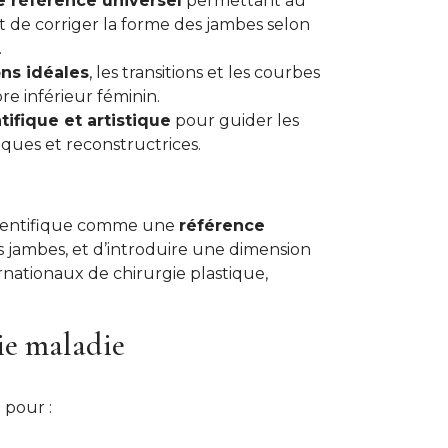
 référence universel
permettant au
et de corriger la forme des jambes selon
.
ons idéales
, les transitions et les courbes
e inférieur féminin.
ntifique et artistique
pour guider les
iques et reconstructrices.
cientifique comme une
référence
s jambes, et d’introduire une dimension
rnationaux de chirurgie plastique,
ie maladie
 pour :