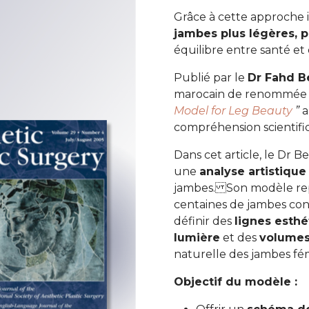
Grâce à cette approche i
jambes plus légères, p
équilibre entre santé et
Publié par le
Dr Fahd B
marocain de renommée i
Model for Leg Beauty
”
a
compréhension scientifi
Dans cet article, le Dr 
une
analyse artistiqu
jambes. Son modèle rep
centaines de jambes co
définir des
lignes esthé
lumière
et des
volumes
naturelle des jambes fém
Objectif du modèle :