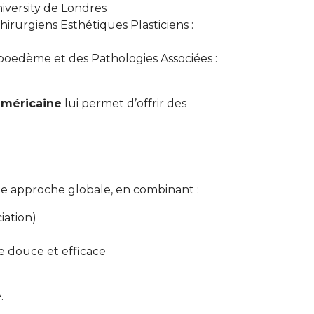
iversity de Londres
irurgiens Esthétiques Plasticiens :
poedème et des Pathologies Associées :
américaine
lui permet d’offrir des
ne approche globale, en combinant :
iation)
e douce et efficace
e
.