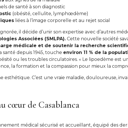
els de santé à son diagnostic
ostic
(obésité, cellulite, lymphœdème)
giques
liées à l’image corporelle et au rejet social
gnorée, il décide d’unir son expertise avec d’autres méde
logies Associées (SMLPA).
Cette nouvelle société sav
harge médicale et de soutenir la recherche scientif
a santé depuis 1945, touche
environ 11 % de la populat
sité ou les troubles circulatoires. « Le lipoedème est 
cience, la formation et la compassion pour mieux la compren
 esthétique. C’est une vraie maladie, douloureuse, inval
au cœur de Casablanca
nement médical sécurisé et accueillant, équipé des dern