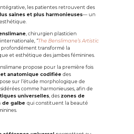
ntégrative, les patientes retrouvent des
lus saines et plus harmonieuses
— un
 esthétique.
enslimane
, chirurgien plasticien
nternationale,
“
The Benslimane’s Artistic
 profondément transformé la
que et esthétique des jambes féminines.
Benslimane propose pour la première fois
e et anatomique codifiée
des
ose sur l’étude morphologique de
nsidérées comme harmonieuses, afin de
tiques universelles
, des
zones de
 de galbe
qui constituent la beauté
inines.