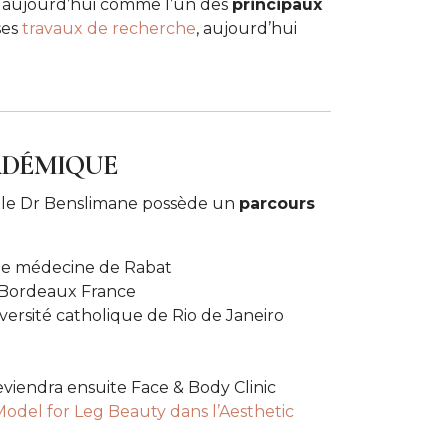
se aujourd’hui comme l’un des
principaux
ses
travaux de recherche
, aujourd’hui
ADÉMIQUE
s, le Dr Benslimane possède un
parcours
é de médecine de Rabat
e Bordeaux France
iversité catholique de Rio de Janeiro
viendra ensuite Face & Body Clinic
Model for Leg Beauty dans l’Aesthetic