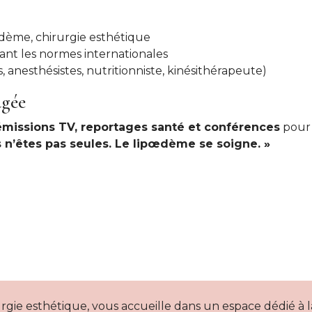
dème, chirurgie esthétique
nt les normes internationales
s, anesthésistes, nutritionniste, kinésithérapeute)
agée
émissions TV, reportages santé et conférences
pour 
 n’êtes pas seules. Le lipœdème se soigne. »
rgie esthétique, vous accueille dans un espace dédié à 