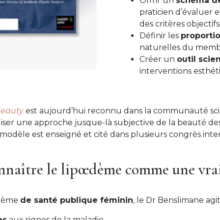
Offrir un
schéma de
praticien d’évaluer 
des critères objectifs
Définir les
proporti
naturelles du membr
Créer un
outil scie
interventions esthét
Beauty
est aujourd’hui reconnu dans la communauté s
diser une approche jusque-là subjective de la beauté de
modèle est enseigné et cité dans plusieurs congrès inte
onnaître le lipœdème comme une vra
blème
de santé publique féminin
, le Dr Benslimane agit
es
aux signes de la maladie