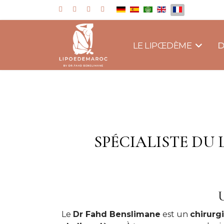
Sélectionnez votre langue
LE LIPŒDÈME
D
SPÉCIALISTE DU
U
Le
Dr Fahd Benslimane
est un
chirurg